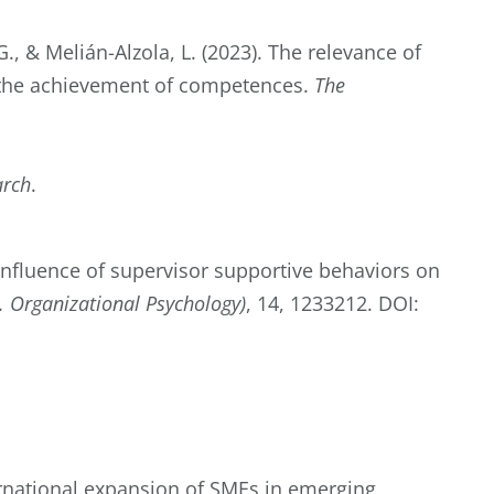
., & Melián-Alzola, L. (2023). The relevance of
r the achievement of competences.
The
arch
.
e influence of supervisor supportive behaviors on
c. Organizational Psychology)
, 14, 1233212. DOI:
ternational expansion of SMEs in emerging