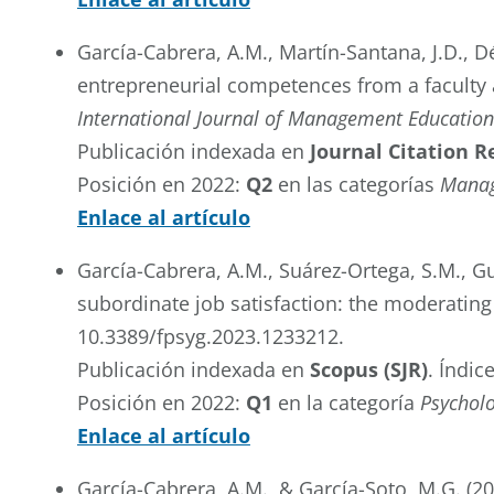
García-Cabrera, A.M., Martín-Santana, J.D., Dé
entrepreneurial competences from a faculty 
International Journal of Management Education
Publicación indexada en
Journal Citation R
Posición en 2022:
Q2
en las categorías
Manag
Enlace al artículo
García-Cabrera, A.M., Suárez-Ortega, S.M., Gu
subordinate job satisfaction: the moderating 
10.3389/fpsyg.2023.1233212.
Publicación indexada en
Scopus (SJR)
. Índic
Posición en 2022:
Q1
en la categoría
Psycholo
Enlace al artículo
García-Cabrera, A.M., & García-Soto, M.G. (2