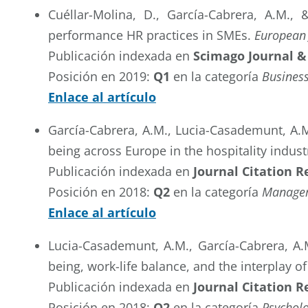
Cuéllar-Molina, D., García-Cabrera, A.M.,
performance HR practices in SMEs.
European
Publicación indexada en
Scimago Journal &
Posición en 2019:
Q1
en la categoría
Busines
Enlace al artículo
García-Cabrera, A.M., Lucia-Casademunt, A.M.
being across Europe in the hospitality indust
Publicación indexada en
Journal Citation R
Posición en 2018:
Q2
en la categoría
Manage
Enlace al artículo
Lucia-Casademunt, A.M., García-Cabrera, A.M.
being, work-life balance, and the interplay o
Publicación indexada en
Journal Citation R
Posición en 2018:
Q2
en la categoría
Psycholo