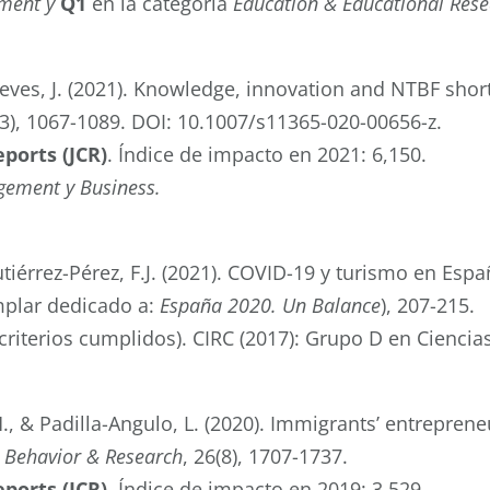
ment y
Q1
en la categoría
Education & Educational Rese
Nieves, J. (2021). Knowledge, innovation and NTBF sh
(3), 1067-1089. DOI: 10.1007/s11365-020-00656-z.
eports (JCR)
.
Índice de impacto en 2021: 6,150.
ement y Business.
tiérrez-Pérez, F.J. (2021). COVID-19 y turismo en Espa
mplar dedicado a:
España 2020. Un Balance
), 207-215.
criterios cumplidos).
CIRC (2017): Grupo D en Ciencias
 & Padilla-Angulo, L. (2020). Immigrants’ entrepreneur
l Behavior & Research
, 26(8), 1707-1737.
eports (JCR)
.
Índice de impacto en 2019:
3,529
.