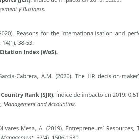
ement y Business.
(2020). Reasons for the internationalisation and pe
, 14(1), 38-53.
Citation Index (WoS)
.
 García-Cabrera, A.M. (2020). The HR decision-make
 Country Rank (SJR)
.
Índice de impacto en 2019: 0,510
s, Management and Accounting.
 Olivares‐Mesa, A. (2019). Entrepreneurs’ Resource
ss Management
, 57(4), 1506-1530.