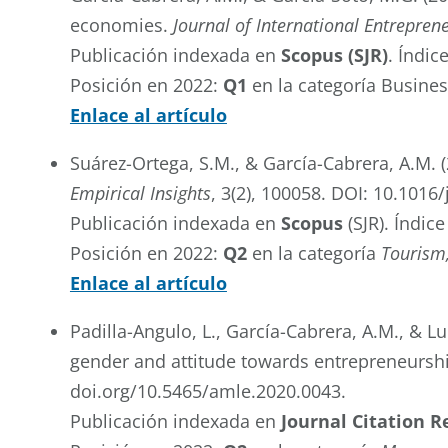
economies.
Journal of International Entrepren
Publicación indexada en
Scopus (SJR)
. Índic
Posición en 2022:
Q1
en la categoría Busin
Enlace al artículo
Suárez-Ortega, S.M., & García-Cabrera, A.M.
Empirical Insights
, 3(2), 100058. DOI: 10.1016
Publicación indexada en
Scopus
(SJR). Índic
Posición en 2022:
Q2
en la categoría
Tourism
Enlace al artículo
Padilla-Angulo, L.,
García-Cabrera, A.M., & L
gender and attitude towards entrepreneursh
doi.org/10.5465/amle.2020.0043.
Publicación indexada en
Journal Citation R