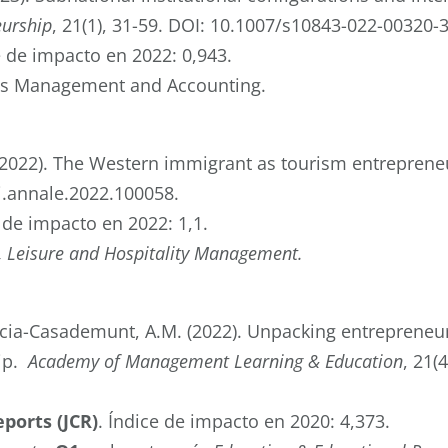
eurship
, 21(1), 31-59. DOI: 10.1007/s10843-022-00320-3
e de impacto en 2022: 0,943.
ess Management and Accounting.
 (2022). The Western immigrant as tourism entrepren
/j.annale.2022.100058.
e de impacto en 2022: 1,1.
, Leisure and Hospitality Management.
ucia-Casademunt, A.M.
(2022).
Unpacking entrepreneuria
ip.
Academy of Management Learning & Education
,
21(4
eports (JCR)
. Índice de impacto en 2020: 4,373.