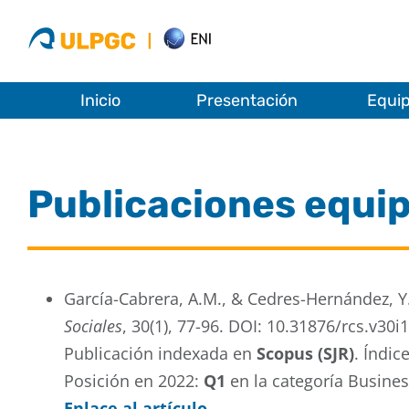
Saltar
al
contenido
Inicio
Presentación
Equi
Publicaciones equi
García-Cabrera, A.M., & Cedres-Hernández, Y.
Sociales
, 30(1), 77-96. DOI: 10.31876/rcs.v30i
Publicación indexada en
Scopus (SJR)
. Índic
Posición en 2022:
Q1
en la categoría Busin
Enlace al artículo