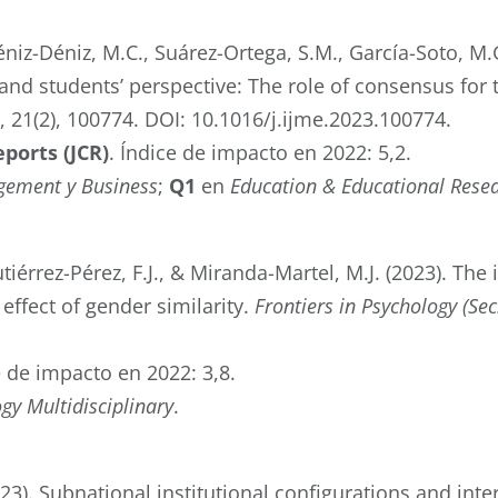
niz-Déniz, M.C., Suárez-Ortega, S.M., García-Soto, M.G
and students’ perspective: The role of consensus fo
, 21(2), 100774. DOI: 10.1016/j.ijme.2023.100774.
eports (JCR)
. Índice de impacto en 2022: 5,2.
ement y Business
;
Q1
en
Education & Educational Rese
tiérrez-Pérez, F.J., & Miranda-Martel, M.J. (2023). Th
effect of gender similarity.
Frontiers in Psychology (Se
e de impacto en 2022: 3,8.
gy Multidisciplinary
.
023). Subnational institutional configurations and in