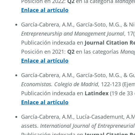
Posición en 2022:
Q2
en la categoría
Manage
Enlace al artículo
García-Cabrera, A.M., García-Soto, M.G., & 
Entrepreneurship and Management Journal
, 17
Publicación indexada en
Journal Citation R
Posición en 2021:
Q2
en las categorías
Manag
Enlace al artículo
García-Cabrera, A.M., García-Soto, M.G., & Gu
Economistas. Colegio de Madrid
, 122-123 (Eje
Publicación indexada en
Latindex
(19 de 33 
Enlace al artículo
García-Cabrera, A.M., Lucía-Casademunt, A.M.,
assets.
International Journal of Entrepreneuria
Publicación indexada en
Journal Citation R