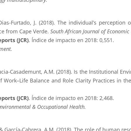
ias-Furtado, J. (2018). The individual’s perception 
nce from Cape Verde.
South African Journal of Economi
eports (JCR)
. Índice de impacto en 2018: 0,551.
ment.
Lucia-Casademunt, A.M. (2018). Is the Institutional En
f Work–Life Balance and Role Clarity Practices in t
eports (JCR)
. Índice de impacto en 2018: 2,468.
Environmental & Occupational Health.
 & García-Cabrera, A.M. (2018). The role of human r